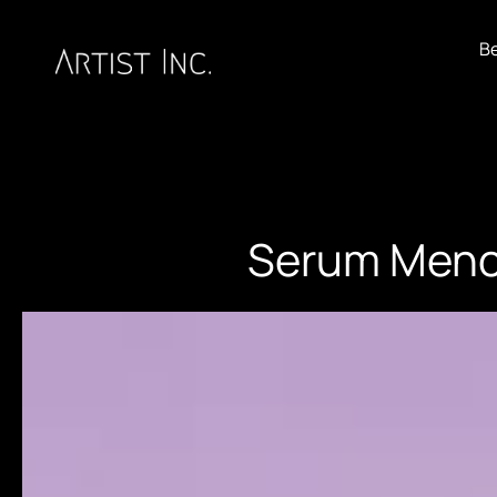
B
Serum Mence