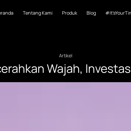
eranda
Tentang Kami
Produk
Blog
#It'sYourTi
Artikel
rahkan Wajah, Investasi 