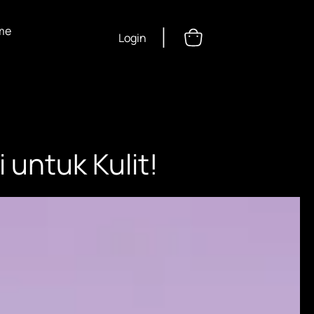
|
me
Login
untuk Kulit!