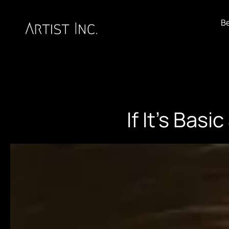
B
If It’s Bas